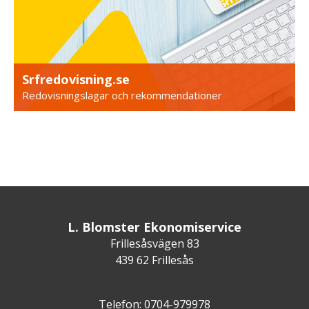
Srfredovisning.se
Redovisningslagar och rekommendationer
L. Blomster Ekonomiservice
Frillesåsvägen 83
439 62 Frillesås
Telefon: 0704-979978