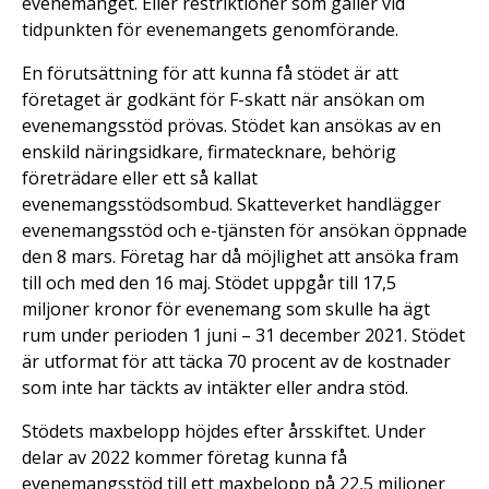
evenemanget. Eller restriktioner som gäller vid
tidpunkten för evenemangets genomförande.
En förutsättning för att kunna få stödet är att
företaget är godkänt för F-skatt när ansökan om
evenemangsstöd prövas. Stödet kan ansökas av en
enskild näringsidkare, firmatecknare, behörig
företrädare eller ett så kallat
evenemangsstödsombud. Skatteverket handlägger
evenemangsstöd och e-tjänsten för ansökan öppnade
den 8 mars. Företag har då möjlighet att ansöka fram
till och med den 16 maj. Stödet uppgår till 17,5
miljoner kronor för evenemang som skulle ha ägt
rum under perioden 1 juni – 31 december 2021. Stödet
är utformat för att täcka 70 procent av de kostnader
som inte har täckts av intäkter eller andra stöd.
Stödets maxbelopp höjdes efter årsskiftet. Under
delar av 2022 kommer företag kunna få
evenemangsstöd till ett maxbelopp på 22,5 miljoner