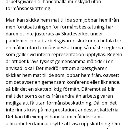
arbetsgivaren tillhandahålla munskydd utan
förmånsbeskattning.
Man kan skicka hem mat till de som jobbar hemifrån
men förutsättningen för förmånsbeskattning har
däremot inte justerats av Skatteverket under
pandemin. För att arbetsgivaren ska kunna betala för
en måltid utan förmånsbeskattning så måste reglerna
som gäller vid intern representation uppfyllas. Regeln
är att det krävs fysiskt gemensamma måltider i en
anvisad lokal. Det medför att om arbetsgivaren
skickar hem mat till de som jobbar hemifrån, oavsett
om det avser en gemensam konferens eller liknande,
så blir det en skattepliktig förmån. Däremot så blir
måltider som skänks från andra än arbetsgivaren
möjliga att få utan förmånsbeskattning. Då, om det
inte finns krav på motprestation, är dessa skattefria.
Det kan till exempel handla om måltider som
allmänheten lämnat i syfte att visa uppskattning. Om