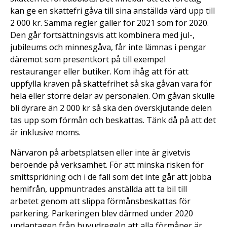
kan ge en skattefri gåva till sina anställda värd upp till
2 000 kr. Samma regler gäller för 2021 som för 2020.
Den går fortsättningsvis att kombinera med jul-,
jubileums och minnesgåva, får inte lämnas i pengar
däremot som presentkort på till exempel
restauranger eller butiker. Kom ihåg att för att
uppfylla kraven på skattefrihet så ska gåvan vara för
hela eller större delar av personalen. Om gåvan skulle
bli dyrare än 2 000 kr så ska den överskjutande delen
tas upp som förmån och beskattas. Tänk då på att det
är inklusive moms.
Närvaron på arbetsplatsen eller inte är givetvis
beroende på verksamhet. För att minska risken för
smittspridning och i de fall som det inte går att jobba
hemifrån, uppmuntrades anställda att ta bil till
arbetet genom att slippa förmånsbeskattas för
parkering. Parkeringen blev därmed under 2020
undantagen från huvudregeln att alla förmåner är