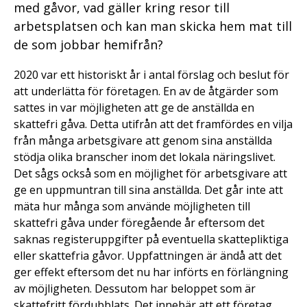
med gåvor, vad gäller kring resor till
arbetsplatsen och kan man skicka hem mat till
de som jobbar hemifrån?
2020 var ett historiskt år i antal förslag och beslut för
att underlätta för företagen. En av de åtgärder som
sattes in var möjligheten att ge de anställda en
skattefri gåva. Detta utifrån att det framfördes en vilja
från många arbetsgivare att genom sina anställda
stödja olika branscher inom det lokala näringslivet.
Det sågs också som en möjlighet för arbetsgivare att
ge en uppmuntran till sina anställda. Det går inte att
mäta hur många som använde möjligheten till
skattefri gåva under föregående år eftersom det
saknas registeruppgifter på eventuella skattepliktiga
eller skattefria gåvor. Uppfattningen är ändå att det
ger effekt eftersom det nu har införts en förlängning
av möjligheten. Dessutom har beloppet som är
skattefritt fördubblats. Det innebär att ett företag