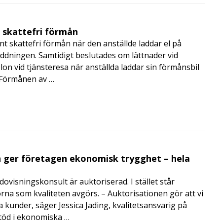
t skattefri förmån
t skattefri förmån när den anställde laddar el på
addningen. Samtidigt beslutades om lättnader vid
lon vid tjänsteresa när anställda laddar sin förmånsbil
i Förmånen av …
 ger företagen ekonomisk trygghet – hela
visningskonsult är auktoriserad. I stället står
orna som kvaliteten avgörs. – Auktorisationen gör att vi
a kunder, säger Jessica Jading, kvalitetsansvarig på
töd i ekonomiska …