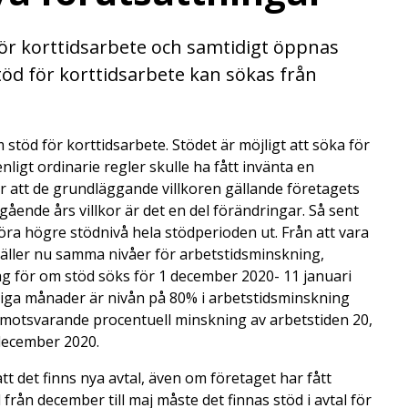
för korttidsarbete och samtidigt öppnas
Stöd för korttidsarbete kan sökas från
stöd för korttidsarbete. Stödet är möjligt att söka för
nligt ordinarie regler skulle ha fått invänta en
är att de grundläggande villkoren gällande företagets
ående års villkor är det en del förändringar. Så sent
ra högre stödnivå hela stödperioden ut. Från att vara
gäller nu samma nivåer för arbetstidsminskning,
 för om stöd söks för 1 december 2020- 11 januari
riga månader är nivån på 80% i arbetstidsminskning
d motsvarande procentuell minskning av arbetstiden 20,
 december 2020.
tt det finns nya avtal, även om företaget har fått
från december till maj måste det finnas stöd i avtal för