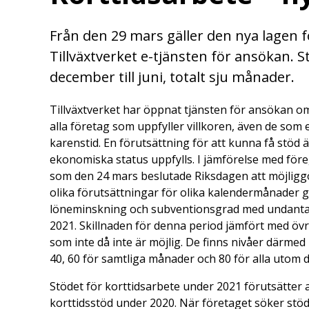
Från den 29 mars gäller den nya lagen 
Tillväxtverket e-tjänsten för ansökan. 
december till juni, totalt sju månader.
Tillväxtverket har öppnat tjänsten för ansökan om 
alla företag som uppfyller villkoren, även de som e
karenstid. En förutsättning för att kunna få stöd 
ekonomiska status uppfylls. I jämförelse med föreg
som den 24 mars beslutade Riksdagen att möjliggö
olika förutsättningar för olika kalendermånader 
löneminskning och subventionsgrad med undantag
2021. Skillnaden för denna period jämfört med öv
som inte då inte är möjlig. De finns nivåer därme
40, 60 för samtliga månader och 80 för alla utom
Stödet för korttidsarbete under 2021 förutsätter a
korttidsstöd under 2020. När företaget söker stöd 