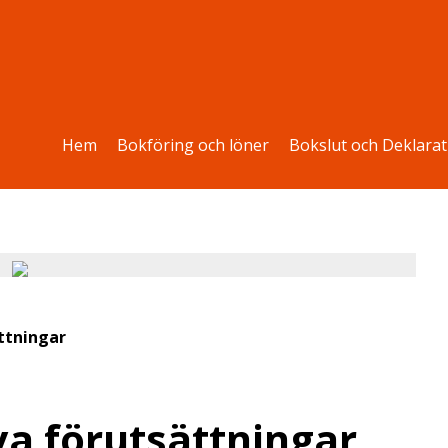
Hem
Bokföring och löner
Bokslut och Deklarat
ttningar
ya förutsättningar