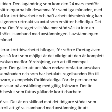
 i tiden. Den lagändring som kom den 24 mars medför
rutsättningarna blir desamma för samtliga månader, med
 för korttidsarbete och haft arbetstidsminskning kan
al genom retroaktiva avtal som ersätter befintliga. Det
na. Om företaget vill söka mer stöd så ska inte en
öd söks i samband med avstämningen. I avstämningen
 månad.
erar korttidsarbetet bifogas, för större företag även
as så fort som möjligt är det viktigt att den är komplett
nsökan medför fördröjning, och att till exempel
ngen. Det gäller att ansökan endast omfattar ansökan
lsemånaden och som har betalats regelbunden lön till.
nvaro, exempelvis föräldralediga. För de personerna
visar på anställning med giltig frånvaro. Det är
h beslut som fattas gällande korttidsarbete.
öras. Det är en skillnad mot det tidigare stödet som
troll att göra i samband med avstämning är att