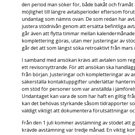
den period man söker för, både bakåt och framåt
möjlighet till längre avtalsperioder eftersom fö
undantag som nämns ovan. De som redan har avtal
justera stödnivån genom att ersätta befintliga avt
går även att flytta timmar mellan kalendermånader
komplettering göras, utan mer justeringar av st
går det att som längst söka retroaktivt från mars
I samband med ansökan krävs att avtalen som regl
ett revisorsyttrande. För att ansökan ska handlägg
från början. Justeringar och kompletteringar av a
säkerställa kontaktuppgifter underlättar hanteri
om stöd för personer som var anställda i jämföre
Undantaget kan vara de som har haft en giltig frå
kan det behövas styrkande såsom tidrapporter som 
väldigt viktigt att dokumentera förutsättningar oc
Från den 1 juli kommer avstämning av stödet att g
krävde avstämning var tredje månad. En viktig kon