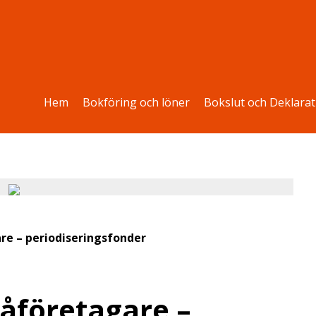
Hem
Bokföring och löner
Bokslut och Deklarat
re – periodiseringsfonder
åföretagare –