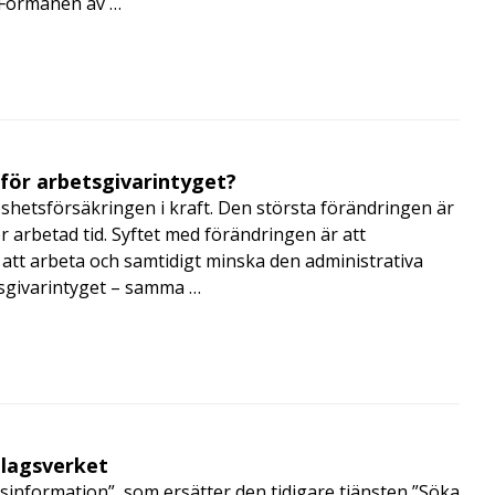
i Förmånen av …
 för arbetsgivarintyget?
shetsförsäkringen i kraft. Den största förändringen är
r arbetad tid. Syftet med förändringen är att
att arbeta och samtidigt minska den administrativa
tsgivarintyget – samma …
olagsverket
sinformation”, som ersätter den tidigare tjänsten ”Söka