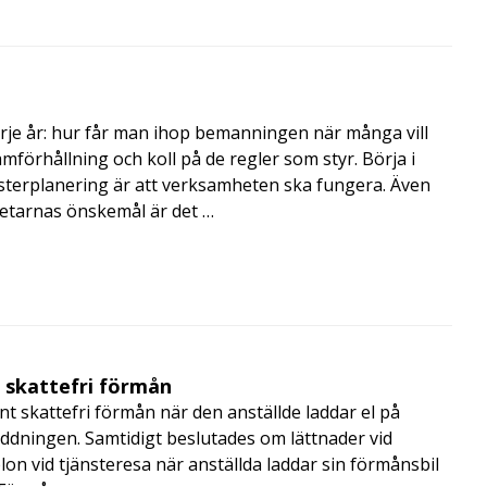
rje år: hur får man ihop bemanningen när många vill
amförhållning och koll på de regler som styr. Börja i
terplanering är att verksamheten ska fungera. Även
betarnas önskemål är det …
t skattefri förmån
t skattefri förmån när den anställde laddar el på
addningen. Samtidigt beslutades om lättnader vid
lon vid tjänsteresa när anställda laddar sin förmånsbil