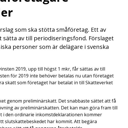
der
rslag som ska stötta småföretag. Ett av
 sätta av till periodiseringsfond. Förslaget
siska personer som är delägare i svenska
nsten 2019, upp till högst 1 mkr, får sättas av till
nsten för 2019 inte behöver betalas nu utan företaget
a skatt som företaget har betalat in till Skatteverket
rket genom preliminärskatt. Det snabbaste sättet att få
övning av preliminärskatten. Det kan man göra fram till
et i den ordinarie inkomstdeklarationen kommer
tt slutskattebeskedet har kommit. Att begära