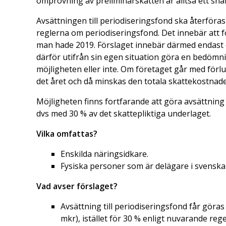
omprövning av preliminärskatten är alltså ett sna
Avsättningen till periodiseringsfond ska återföras
reglerna om periodiseringsfond. Det innebär att 
man hade 2019. Förslaget innebär därmed endast 
därför utifrån sin egen situation göra en bedömni
möjligheten eller inte. Om företaget går med förl
det året och då minskas den totala skattekostnad
Möjligheten finns fortfarande att göra avsättning 
dvs med 30 % av det skattepliktiga underlaget.
Vilka omfattas?
Enskilda näringsidkare.
Fysiska personer som är delägare i svenska
Vad avser förslaget?
Avsättning till periodiseringsfond får göras
mkr), istället för 30 % enligt nuvarande rege