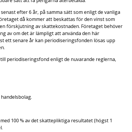
bbare sätt att få pengarna återbetalda.
 senast efter 6 år, på samma sätt som enligt de vanliga
företaget då kommer att beskattas för den vinst som
en förskjutning av skattekostnaden. Företaget behöver
ng av om det är lämpligt att använda den här
ust ett senare år kan periodiseringsfonden lösas upp
en.
till periodiseringsfond enligt de nuvarande reglerna,
 handelsbolag.
 med 100 % av det skattepliktiga resultatet (högst 1
l.