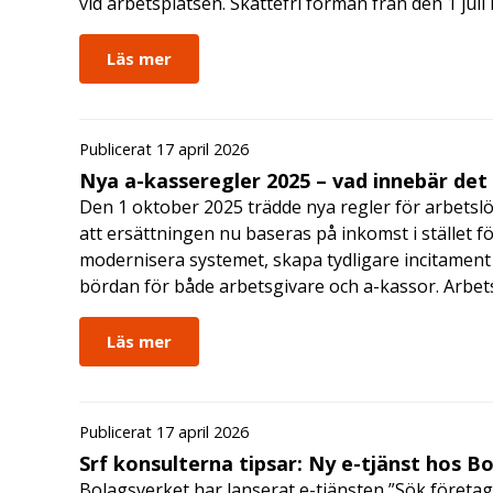
vid arbetsplatsen. Skattefri förmån från den 1 jul
Läs mer
Publicerat 17 april 2026
Nya a-kasseregler 2025 – vad innebär det
Den 1 oktober 2025 trädde nya regler för arbetslö
att ersättningen nu baseras på inkomst i stället fö
modernisera systemet, skapa tydligare incitament 
bördan för både arbetsgivare och a-kassor. Arbe
Läs mer
Publicerat 17 april 2026
Srf konsulterna tipsar: Ny e-tjänst hos B
Bolagsverket har lanserat e-tjänsten ”Sök företag