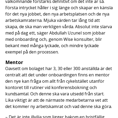
välkomnande förstärks definitivt om det inte är så.
Första intrycket håller i sig länge och skapar en känsla
för det nya jobbet, den nya arbetsplatsen och de nya
arbetskamraterna. Mjuka värden tar lång tid att
skapa, de ska man verkligen vårda. Absolut inte slarva
med på dag ett, säger Abdullah Uzunel som jobbar
med onboarding och, genom Wise konsulter, blir
bekant med många lyckade, och mindre lyckade
exempel på den processen.
Mentor
Oavsett om bolaget har 3, 30 eller 300 anställda är det
centralt att det under onboardingen finns en mentor
den nye kan fråga om allt från cykelstället utanför
kontoret till rutiner vid konferensbokning och
kundsamtal. Och denne ska vara utsedd från start.
Lika viktigt är att de närmaste medarbetarna vet att
det kommer ny arbetskamrat och vad denne ska göra.
– Det är inte illvilja som ligger bakom en bristfällig