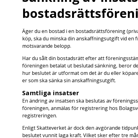
bostadsrättsfören
Äger du en bostad i en bostadsrättsförening (priv
köp, ska du minska din anskaffningsutgift vid en 
motsvarande belopp.
Har du sålt din bostadsrätt efter att föreningss
föreningen betalat ut beslutad sänkning, beror det
hur beslutet är utformat om det är du eller köpar
er som ska sänka sin anskaffningsutgift.
Samtliga insatser
En ändring av insatsen ska beslutas av föreningss
föreningen, anmälas för registrering hos Bolagsver
registreringen.
Enligt Skatteverket är dock den avgörande tidpunk
beslutet vunnit laga kraft. Vilket sker efter tre må