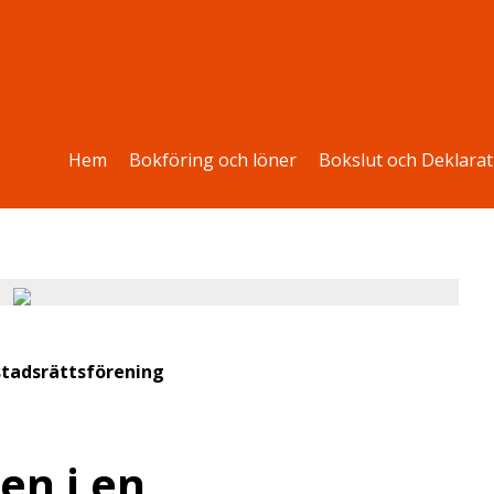
Hem
Bokföring och löner
Bokslut och Deklarat
stadsrättsförening
en i en