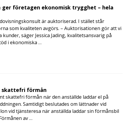
 ger företagen ekonomisk trygghet – hela
visningskonsult är auktoriserad. I stället står
orna som kvaliteten avgörs. – Auktorisationen gör att vi
a kunder, säger Jessica Jading, kvalitetsansvarig på
töd i ekonomiska …
t skattefri förmån
t skattefri förmån när den anställde laddar el på
addningen. Samtidigt beslutades om lättnader vid
lon vid tjänsteresa när anställda laddar sin förmånsbil
i Förmånen av …