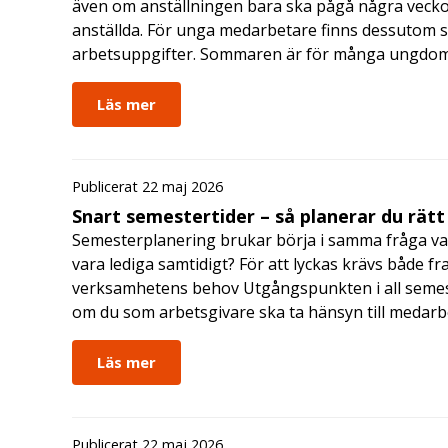
även om anställningen bara ska pågå några veckor
anställda. För unga medarbetare finns dessutom sä
arbetsuppgifter. Sommaren är för många ungdomar
Läs mer
Publicerat 22 maj 2026
Snart semestertider – så planerar du rätt
Semesterplanering brukar börja i samma fråga va
vara lediga samtidigt? För att lyckas krävs både fr
verksamhetens behov Utgångspunkten i all semes
om du som arbetsgivare ska ta hänsyn till medar
Läs mer
Publicerat 22 maj 2026