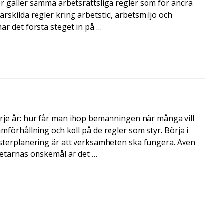
 gäller samma arbetsrättsliga regler som för andra
rskilda regler kring arbetstid, arbetsmiljö och
 det första steget in på …
rje år: hur får man ihop bemanningen när många vill
amförhållning och koll på de regler som styr. Börja i
terplanering är att verksamheten ska fungera. Även
betarnas önskemål är det …