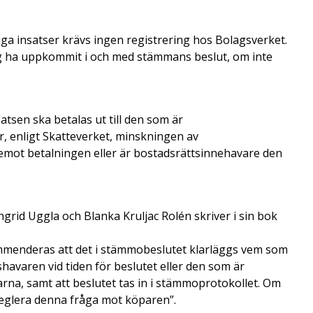
ga insatser krävs ingen registrering hos Bolagsverket.
ning ha uppkommit i och med stämmans beslut, om inte
tsen ska betalas ut till den som är
, enligt Skatteverket, minskningen av
emot betalningen eller är bostadsrättsinnehavare den
ngrid Uggla och Blanka Kruljac Rolén skriver i sin bok
ommenderas att det i stämmobeslutet klarläggs vem som
shavaren vid tiden för beslutet eller den som är
rna, samt att beslutet tas in i stämmoprotokollet. Om
reglera denna fråga mot köparen”.