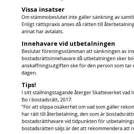
Vissa insatser
Om stämmobeslutet inte gäller sänkning av samtli
Enligt rättspraxis anses då rätten till återbetal
annat har avtalats.
Innehavare vid utbetalningen
Beslutar föreningsstämman att sänkningen av insa
bostadsrättsinnehavare då utbetalningen sker bör
anskaffningsutgiften ske för den person som tar 
dagen.
Tips!
I sitt ställningstagande återger Skatteverket vad I
Bo i bostadsrätt, 2017:
”För att slippa osäkerhet om vad som gäller rek
har rätt till återbetalning, den som är bostadsrätt
bostadsrätthavare vid tidpunkten för utbetalninga
bostadsrätten säljs är det att rekommendera att 