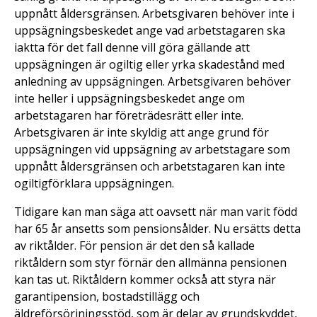
uppnått åldersgränsen. Arbetsgivaren behöver inte i
uppsägningsbeskedet ange vad arbetstagaren ska
iaktta för det fall denne vill göra gällande att
uppsägningen är ogiltig eller yrka skadestånd med
anledning av uppsägningen. Arbetsgivaren behöver
inte heller i uppsägningsbeskedet ange om
arbetstagaren har företrädesrätt eller inte.
Arbetsgivaren är inte skyldig att ange grund för
uppsägningen vid uppsägning av arbetstagare som
uppnått åldersgränsen och arbetstagaren kan inte
ogiltigförklara uppsägningen.
Tidigare kan man säga att oavsett när man varit född
har 65 år ansetts som pensionsålder. Nu ersätts detta
av riktålder. För pension är det den så kallade
riktåldern som styr förnär den allmänna pensionen
kan tas ut. Riktåldern kommer också att styra när
garantipension, bostadstillägg och
äldreförsörjningsstöd, som är delar av grundskyddet,