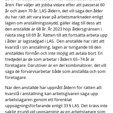
åren. Fler väljer att jobba vidare efter att passerat 60
år och även 70 år. LAS-åldern, det vill säga den ålder
du har rätt att vara kvar på arbetsmarknaden enligt
lagen om anställningsskydd, gäller idag till dess att
den anställde är 68 år. År 2023 höjs åldersgränsen i
nästa steg till 69 år. Rätten till att fortsätta arbeta upp
i ålder är lagstadgad i LAS. Den anställde har rätt att
kvarstå i sin anställning, lagen är tvingande till den
anställdes förmån och inte möjlig att avtala bort. En
tredjedel av de som arbetar i åldern 65–74 år är
företagare. Därutöver är en del kombinatörer, det vill
säga de förvärvsarbetar både som anställda och som
företagare.
När den anställde har uppnått åldern för rätten att
kvarstå i anställning kan arbetsgivaren säga upp
arbetstagaren genom ett förenklat
uppsägningsförfarande enligt 33 § LAS. Det krävs inte
saklig grund vid uppsägning av en arbetstagare som