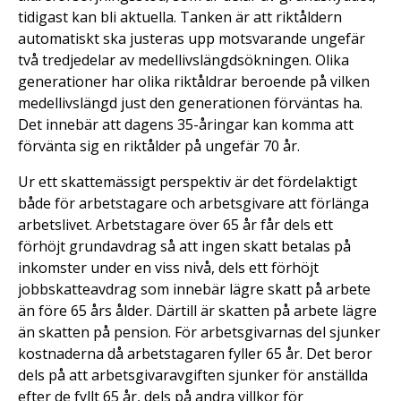
tidigast kan bli aktuella. Tanken är att riktåldern
automatiskt ska justeras upp motsvarande ungefär
två tredjedelar av medellivslängdsökningen. Olika
generationer har olika riktåldrar beroende på vilken
medellivslängd just den generationen förväntas ha.
Det innebär att dagens 35-åringar kan komma att
förvänta sig en riktålder på ungefär 70 år.
Ur ett skattemässigt perspektiv är det fördelaktigt
både för arbetstagare och arbetsgivare att förlänga
arbetslivet. Arbetstagare över 65 år får dels ett
förhöjt grundavdrag så att ingen skatt betalas på
inkomster under en viss nivå, dels ett förhöjt
jobbskatteavdrag som innebär lägre skatt på arbete
än före 65 års ålder. Därtill är skatten på arbete lägre
än skatten på pension. För arbetsgivarnas del sjunker
kostnaderna då arbetstagaren fyller 65 år. Det beror
dels på att arbetsgivaravgiften sjunker för anställda
efter de fyllt 65 år, dels på andra villkor för