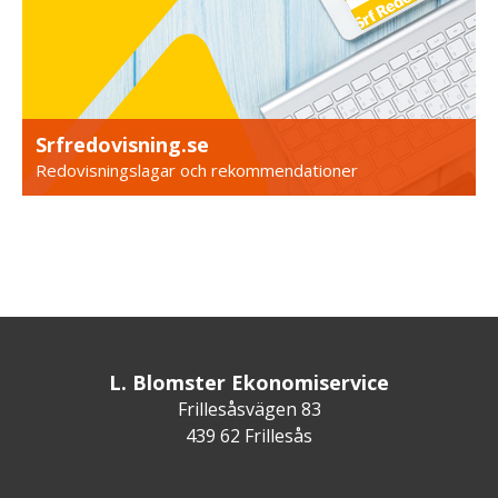
Srfredovisning.se
Redovisningslagar och rekommendationer
L. Blomster Ekonomiservice
Frillesåsvägen 83
439 62 Frillesås