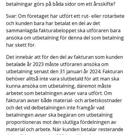
betalningar görs på båda sidor om ett årsskifte?
Svar
: Om företaget har utfört ett rut- eller rotarbete
och kunden bara har betalat en del av det
sammanlagda fakturabeloppet ska utföraren bara
ansöka om utbetalning för denna del som betalning
har skett för.
Det innebär att för den del av fakturan som kunden
betalade år 2023 måste utföraren ansöka om
utbetalning senast den 31 januari år 2024. Fakturan
behöver alltså inte vara slutbetald för att man ska
kunna ansöka om utbetalning, däremot måste
arbetet som betalningen avser vara utfört. Om
fakturan avser både material- och arbetskostnader
och det vid delbetalningen inte framgår vad
betalningen avser ska begäran om utbetalning
proportioneras mot den slutliga fördelningen av
material och arbete. När kunden betalar resterande