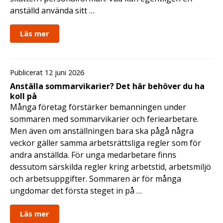
anställd använda sitt …
Läs mer
Publicerat 12 juni 2026
Anställa sommarvikarier? Det här behöver du ha
koll på
Många företag förstärker bemanningen under
sommaren med sommarvikarier och feriearbetare.
Men även om anställningen bara ska pågå några
veckor gäller samma arbetsrättsliga regler som för
andra anställda. För unga medarbetare finns
dessutom särskilda regler kring arbetstid, arbetsmiljö
och arbetsuppgifter. Sommaren är för många
ungdomar det första steget in på …
Läs mer