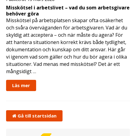
Misskötsel i arbetslivet – vad du som arbetsgivare
behöver göra
Misskötsel på arbetsplatsen skapar ofta osäkerhet
och svåra överväganden för arbetsgivaren. Vad är du
skyldig att acceptera – och när måste du agera? För
att hantera situationen korrekt krävs både tydlighet,
dokumentation och kunskap om ditt ansvar. Här går
vi igenom vad som gäller och hur du bör agera i olika
situationer. Vad menas med misskötsel? Det är ett
mångsidigt …
Läs mer
Gå till startsidan