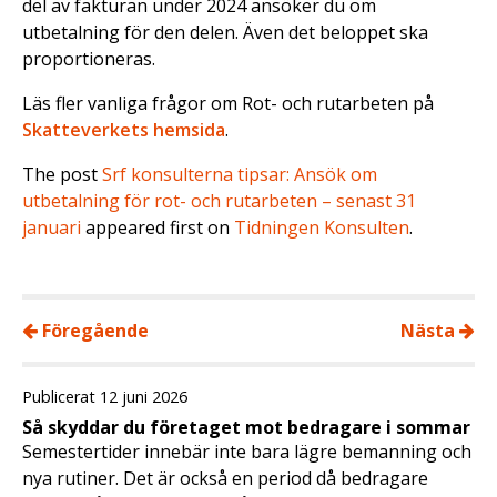
del av fakturan under 2024 ansöker du om
utbetalning för den delen. Även det beloppet ska
proportioneras.
Läs fler vanliga frågor om Rot- och rutarbeten på
Skatteverkets hemsida
.
The post
Srf konsulterna tipsar: Ansök om
utbetalning för rot- och rutarbeten – senast 31
januari
appeared first on
Tidningen Konsulten
.
Föregående
Nästa
Publicerat 12 juni 2026
Så skyddar du företaget mot bedragare i sommar
Semestertider innebär inte bara lägre bemanning och
nya rutiner. Det är också en period då bedragare