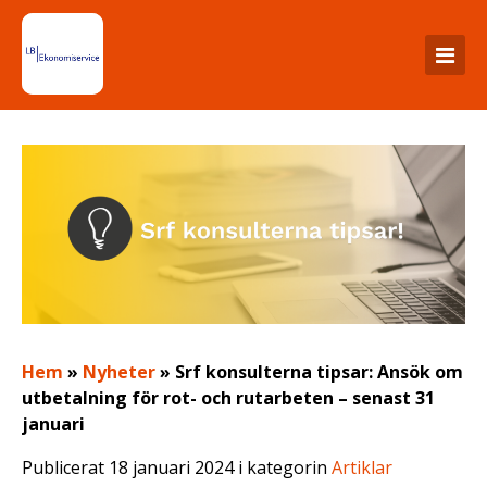
Hem
»
Nyheter
»
Srf konsulterna tipsar: Ansök om
utbetalning för rot- och rutarbeten – senast 31
januari
Publicerat 18 januari 2024 i kategorin
Artiklar