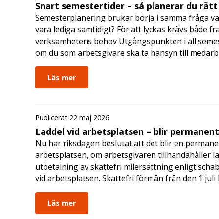
Snart semestertider – så planerar du rätt
Semesterplanering brukar börja i samma fråga va
vara lediga samtidigt? För att lyckas krävs både fr
verksamhetens behov Utgångspunkten i all semes
om du som arbetsgivare ska ta hänsyn till medar
Läs mer
Publicerat 22 maj 2026
Laddel vid arbetsplatsen – blir permanen
Nu har riksdagen beslutat att det blir en permanen
arbetsplatsen, om arbetsgivaren tillhandahåller l
utbetalning av skattefri milersättning enligt schab
vid arbetsplatsen. Skattefri förmån från den 1 jul
Läs mer