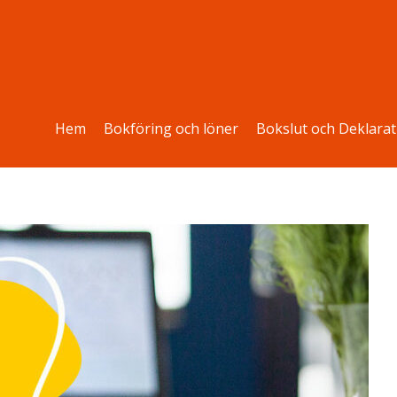
Hem
Bokföring och löner
Bokslut och Deklarat