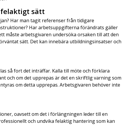
felaktigt sätt
rjan? Har man tagit referenser från tidigare
instruktioner? Har arbetsuppgifterna förändrats gäller
vsett måste arbetsgivaren undersöka orsaken till att den
 förväntat sätt. Det kan innebära utbildningsinsatser och
så fort det inträffar. Kalla till möte och förklara
ant och om det upprepas är det en skriftlig varning som
entyras om detta upprepas. Arbetsgivaren behöver inte
tioner, oavsett om det i förlängningen leder till en
rofessionellt och undvika felaktig hantering som kan