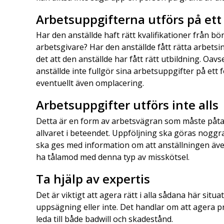
Arbetsuppgifterna utförs på ett 
Har den anställde haft rätt kvalifikationer från bö
arbetsgivare? Har den anställde fått rätta arbets
det att den anställde har fått rätt utbildning. Oa
anställde inte fullgör sina arbetsuppgifter på ett
eventuellt även omplacering.
Arbetsuppgifter utförs inte alls
Detta är en form av arbetsvägran som måste påtalas 
allvaret i beteendet. Uppföljning ska göras noggr
ska ges med information om att anställningen äv
ha tålamod med denna typ av misskötsel.
Ta hjälp av expertis
Det är viktigt att agera rätt i alla sådana här situa
uppsägning eller inte. Det handlar om att agera p
leda till både badwill och skadestånd.