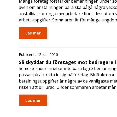
Många företag förstärker bemanningen under so
även om anställningen bara ska pågå några veckor
anställda. För unga medarbetare finns dessutom sä
arbetsuppgifter. Sommaren är för många ungdomar
Läs mer
Publicerat 12 juni 2026
Så skyddar du företaget mot bedragare 
Semestertider innebär inte bara lägre bemanning 
passar på att rikta in sig på företag. Bluffakturor
betalningsuppgifter är några av de vanligaste me
risken att bli lurad. Under sommaren arbetar må
Läs mer