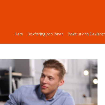
Hem
Bokföring och löner
Bokslut och Deklarat