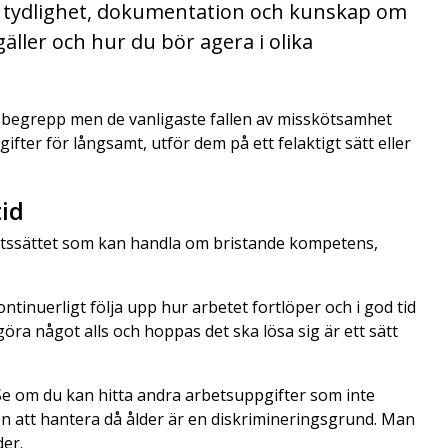
e tydlighet, dokumentation och kunskap om
äller och hur du bör agera i olika
 begrepp men de vanligaste fallen av misskötsamhet
fter för långsamt, utför dem på ett felaktigt sätt eller
tid
arbetssättet som kan handla om bristande kompetens,
ntinuerligt följa upp hur arbetet fortlöper och i god tid
 göra något alls och hoppas det ska lösa sig är ett sätt
. Se om du kan hitta andra arbetsuppgifter som inte
ion att hantera då ålder är en diskrimineringsgrund. Man
der.