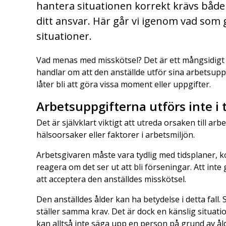
hantera situationen korrekt krävs båd
ditt ansvar. Här går vi igenom vad som g
situationer.
Vad menas med misskötsel? Det är ett mångsidigt
handlar om att den anställde utför sina arbetsuppgi
låter bli att göra vissa moment eller uppgifter.
Arbetsuppgifterna utförs inte i 
Det är självklart viktigt att utreda orsaken till 
hälsoorsaker eller faktorer i arbetsmiljön.
Arbetsgivaren måste vara tydlig med tidsplaner, ko
reagera om det ser ut att bli förseningar. Att inte
att acceptera den anställdes misskötsel.
Den anställdes ålder kan ha betydelse i detta fall
ställer samma krav. Det är dock en känslig situat
kan alltså inte säga upp en person på grund av ål