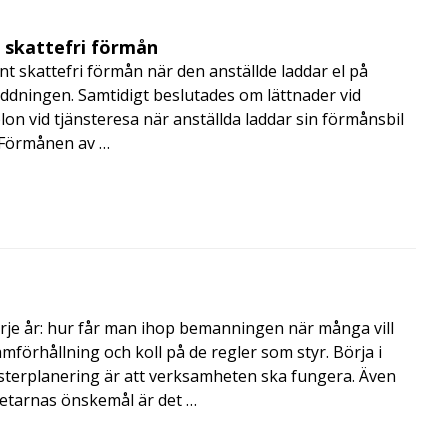
t skattefri förmån
t skattefri förmån när den anställde laddar el på
addningen. Samtidigt beslutades om lättnader vid
lon vid tjänsteresa när anställda laddar sin förmånsbil
i Förmånen av …
rje år: hur får man ihop bemanningen när många vill
amförhållning och koll på de regler som styr. Börja i
terplanering är att verksamheten ska fungera. Även
betarnas önskemål är det …