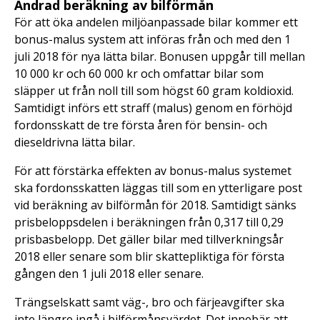
Ändrad beräkning av bilförmån
För att öka andelen miljöanpassade bilar kommer ett
bonus-malus system att införas från och med den 1
juli 2018 för nya lätta bilar. Bonusen uppgår till mellan
10 000 kr och 60 000 kr och omfattar bilar som
släpper ut från noll till som högst 60 gram koldioxid.
Samtidigt införs ett straff (malus) genom en förhöjd
fordonsskatt de tre första åren för bensin- och
dieseldrivna lätta bilar.
För att förstärka effekten av bonus-malus systemet
ska fordonsskatten läggas till som en ytterligare post
vid beräkning av bilförmån för 2018. Samtidigt sänks
prisbeloppsdelen i beräkningen från 0,317 till 0,29
prisbasbelopp. Det gäller bilar med tillverkningsår
2018 eller senare som blir skattepliktiga för första
gången den 1 juli 2018 eller senare.
Trängselskatt samt väg-, bro och färjeavgifter ska
inte längre ingå i bilförmånsvärdet. Det innebär att