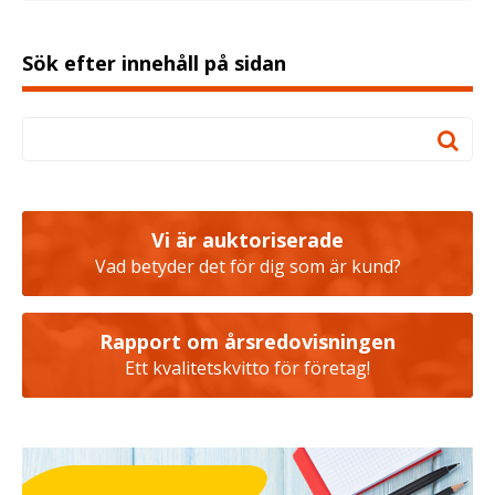
Sök efter innehåll på sidan
Vi är auktoriserade
Vad betyder det för dig som är kund?
Rapport om årsredovisningen
Ett kvalitetskvitto för företag!