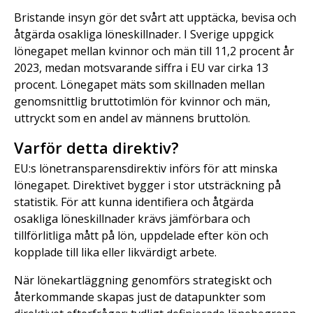
Bristande insyn gör det svårt att upptäcka, bevisa och
åtgärda osakliga löneskillnader. I Sverige uppgick
lönegapet mellan kvinnor och män till 11,2 procent år
2023, medan motsvarande siffra i EU var cirka 13
procent. Lönegapet mäts som skillnaden mellan
genomsnittlig bruttotimlön för kvinnor och män,
uttryckt som en andel av männens bruttolön.
Varför detta direktiv?
EU:s lönetransparensdirektiv införs för att minska
lönegapet. Direktivet bygger i stor utsträckning på
statistik. För att kunna identifiera och åtgärda
osakliga löneskillnader krävs jämförbara och
tillförlitliga mått på lön, uppdelade efter kön och
kopplade till lika eller likvärdigt arbete.
När lönekartläggning genomförs strategiskt och
återkommande skapas just de datapunkter som