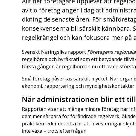
Allt fler företagare upplever att regelb
av tio företag anger i dag att administr
ökning de senaste åren. För småföreta
konsekvenserna bli särskilt kännbara. S
regelkrångel och kan fokusera mer på a
Svenskt Näringslivs rapport
Företagens regionala
regelbörda och byråkrati som ett betydande tillv
första gången är regelbördan nu ett av de största
Små företag påverkas särskilt mycket. När organis
ekonomi, rapportering och myndighetskontakter ta
När administrationen blir ett ti
Rapporten visar att många mindre företag har inf
dem mer sårbara för förändrade regelverk, ökade 
praktiken leder det ofta till att investeringar skju
inte växa – trots efterfrågan.