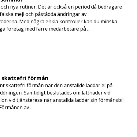
och nya rutiner. Det är också en period då bedragare
, falska mejl och påstådda ändringar av
toderna. Med några enkla kontroller kan du minska
nga företag med färre medarbetare på …
t skattefri förmån
t skattefri förmån när den anställde laddar el på
addningen. Samtidigt beslutades om lättnader vid
lon vid tjänsteresa när anställda laddar sin förmånsbil
i Förmånen av …