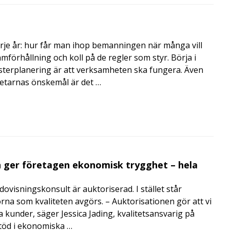
rje år: hur får man ihop bemanningen när många vill
amförhållning och koll på de regler som styr. Börja i
terplanering är att verksamheten ska fungera. Även
betarnas önskemål är det …
 ger företagen ekonomisk trygghet – hela
visningskonsult är auktoriserad. I stället står
orna som kvaliteten avgörs. – Auktorisationen gör att vi
a kunder, säger Jessica Jading, kvalitetsansvarig på
töd i ekonomiska …