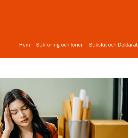
Hem
Bokföring och löner
Bokslut och Deklarat