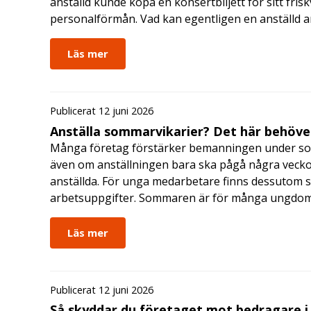
anställd kunde köpa en konsertbiljett för sitt fri
personalförmån. Vad kan egentligen en anställd a
Läs mer
Publicerat 12 juni 2026
Anställa sommarvikarier? Det här behöver
Många företag förstärker bemanningen under so
även om anställningen bara ska pågå några veckor
anställda. För unga medarbetare finns dessutom sä
arbetsuppgifter. Sommaren är för många ungdomar
Läs mer
Publicerat 12 juni 2026
Så skyddar du företaget mot bedragare 