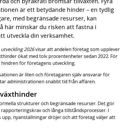
örda och byråkrati bromsar tillväxten. Fyra
ationen är ett betydande hinder – en tydlig
gare, med begränsade resurser, kan
å här minskar du risken att fastna i
tt utveckla din verksamhet.
 utveckling 2026
visar att andelen företag som upplever
äxthinder ökat med tolv procentenheter sedan 2022. För
 hindren för företagens utveckling.
ationen är liten och företagaren själv ansvarar för
r administrationen snabbt tid från affären.
llväxthinder
ormella strukturer och begränsade resurser. Det gör
rapporteringskrav och långa tillståndsprocesser. I
ts upp, nyanställningar dröjer och att företag väljer att