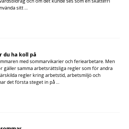
skvårdsbidrag och om det kunde ses som en skattefri
nvända sitt …
 du ha koll på
mmaren med sommarvikarier och feriearbetare. Men
 gäller samma arbetsrättsliga regler som för andra
rskilda regler kring arbetstid, arbetsmiljö och
 det första steget in på …
i sommar